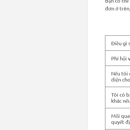
Bạn có thể
đơn ở trên,
Điều gì 
Phí hội 
Nếu tôi 
diện ch
Tôi có b
khác nếu
Mối quan
quyết đ