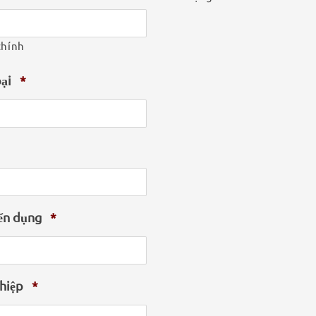
chính
oại
*
ển dụng
*
hiệp
*