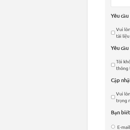
Yêu cầu
Vui lòn
tài liệ
Yêu cầu 
Tôi kh
thông 
Cập nhậ
Vui lò
trọng 
Bạn biết
E-mail