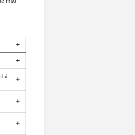
vào mẫu
 đại
i