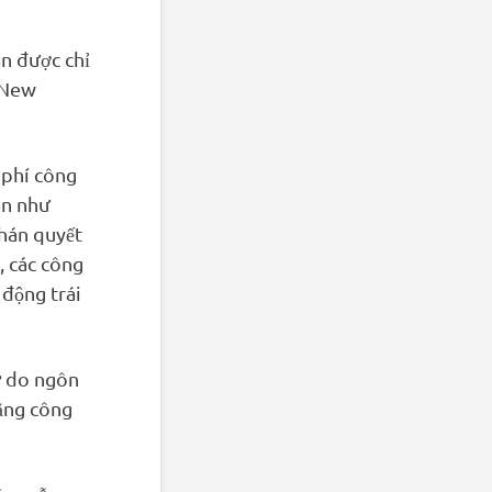
n được chỉ
i New
 phí công
àn như
phán quyết
, các công
 động trái
ự do ngôn
rằng công