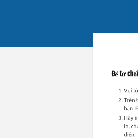
Để từ chối
Vui l
Trên 
bạn. 
Hãy i
in, c
điện.