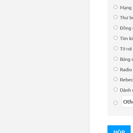
Mạng 
Thư b
Đồng 
Tìm ki
Tờ rơi
Bảng 
Radio
Rebec
Dành 