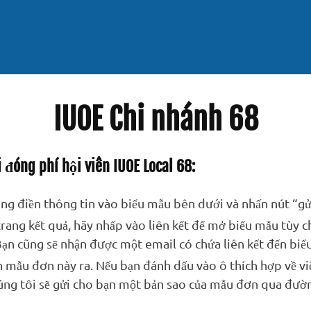
IUOE Chi nhánh 68
 đóng phí hội viên IUOE Local 68:
òng điền thông tin vào biểu mẫu bên dưới và nhấn nút “gử
trang kết quả, hãy nhấp vào liên kết để mở biểu mẫu tùy c
Bạn cũng sẽ nhận được một email có chứa liên kết đến biể
n mẫu đơn này ra. Nếu bạn đánh dấu vào ô thích hợp về vi
húng tôi sẽ gửi cho bạn một bản sao của mẫu đơn qua đư