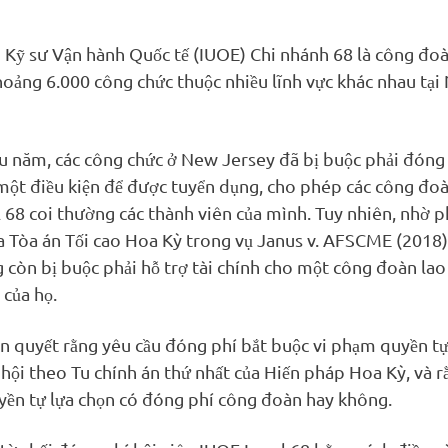
Kỹ sư Vận hành Quốc tế (IUOE) Chi nhánh 68 là công đoà
hoảng 6.000 công chức thuộc nhiều lĩnh vực khác nhau tạ
u năm, các công chức ở New Jersey đã bị buộc phải đóng
ột điều kiện để được tuyển dụng, cho phép các công đo
 68 coi thường các thành viên của mình. Tuy nhiên, nhờ 
a Tòa án Tối cao Hoa Kỳ trong vụ Janus v. AFSCME (2018)
 còn bị buộc phải hỗ trợ tài chính cho một công đoàn lao
 của họ.
n quyết rằng yêu cầu đóng phí bắt buộc vi phạm quyền t
p hội theo Tu chính án thứ nhất của Hiến pháp Hoa Kỳ, và 
yền tự lựa chọn có đóng phí công đoàn hay không.