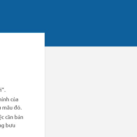
i”.
hỉnh của
u mẫu đó.
ệc cần bản
ờng bưu