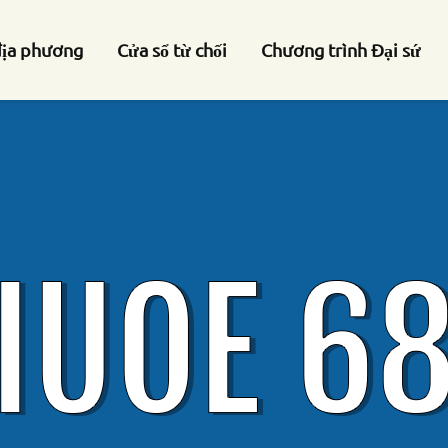
địa phương
Cửa sổ từ chối
Chương trình Đại sứ