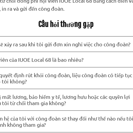
 từ chối đóng phí hội viên IUOE Local 68 bằng cách điền 
 in ra và gửi đến công đoàn.
Câu hỏi thường gặp
sẽ xảy ra sau khi tôi gửi đơn xin nghỉ việc cho công đoàn?
viên của IUOE Local 68 là bao nhiêu?
quyết định rút khỏi công đoàn, liệu công đoàn có tiếp tục
o tôi không?
ị mất lương, bảo hiểm y tế, lương hưu hoặc các quyền lợi
 tôi từ chối tham gia không?
 hệ của tôi với công đoàn sẽ thay đổi như thế nào nếu tô
ịnh không tham gia?