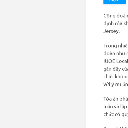
Công đoàn 
định của k
Jersey.
Trong nhiề
đoàn như m
IUOE Local
gần đây củ
chức không
với ý muốn
Tòa án phá
luận và lậ
chức có qu