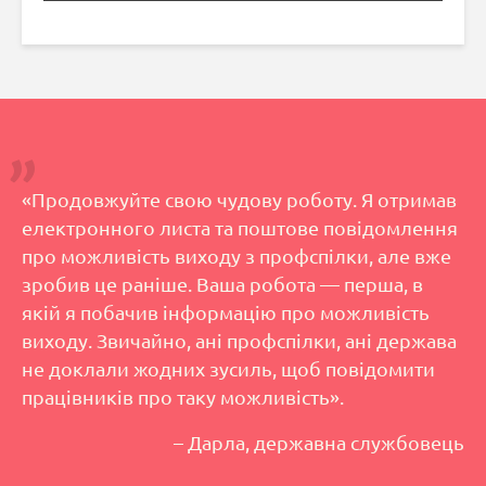
«Продовжуйте свою чудову роботу. Я отримав
електронного листа та поштове повідомлення
про можливість виходу з профспілки, але вже
зробив це раніше. Ваша робота — перша, в
якій я побачив інформацію про можливість
виходу. Звичайно, ані профспілки, ані держава
не доклали жодних зусиль, щоб повідомити
працівників про таку можливість».
– Дарла, державна службовець