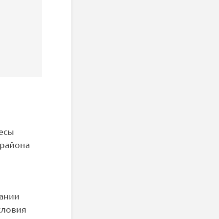
есы
 района
вании
словия