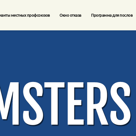
ианты местных профсоюзов
Окно отказа
Программа для послов