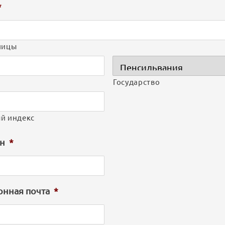
*
лицы
Государство
й индекс
н
*
онная почта
*