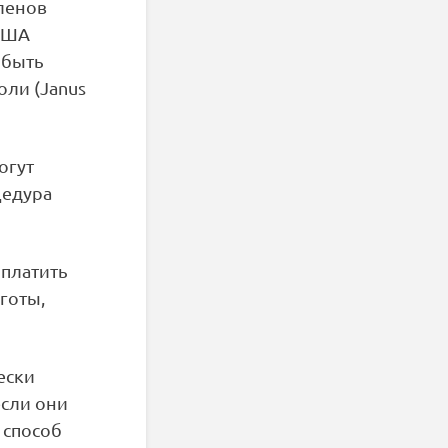
членов
 США
 быть
ли (Janus
огут
оцедура
 платить
готы,
ески
если они
 способ