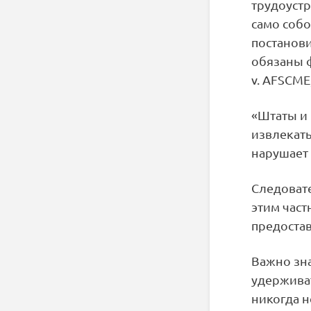
трудоустр
само соб
постанови
обязаны 
v. AFSCME,
«Штаты и
извлекать
нарушает
Следовате
этим част
предоста
Важно зна
удерживат
никогда н