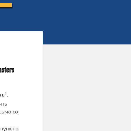
sters
ь".
ыть
сьмо со
пункт о