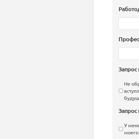
Работо
Профес
Запрос
Не об
вступ
будущ
Запрос 
У мен
моего