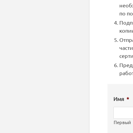
необ
по по
Подпи
копи
Отпр
част
серт
Пред
рабо
Имя
*
Первый