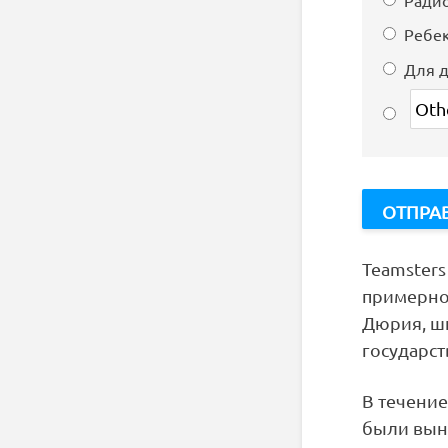
Ребе
Для д
Teamster
примерно 
Дюрия, шк
государс
В течени
были вын