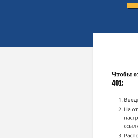
Чтобы от
401:
Введ
На о
наст
ссыл
Расп