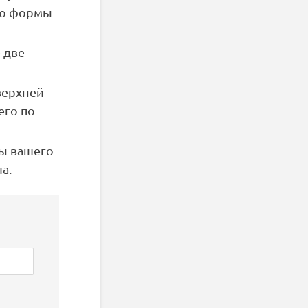
ию формы
 две
верхней
его по
ты вашего
а.