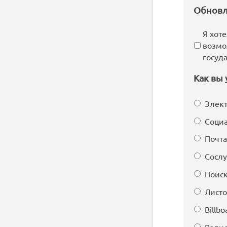
Обновл
Я хот
возмо
госуд
Как вы 
Элект
Социа
Почта
Сосл
Поиск
Листо
Billbo
Ради