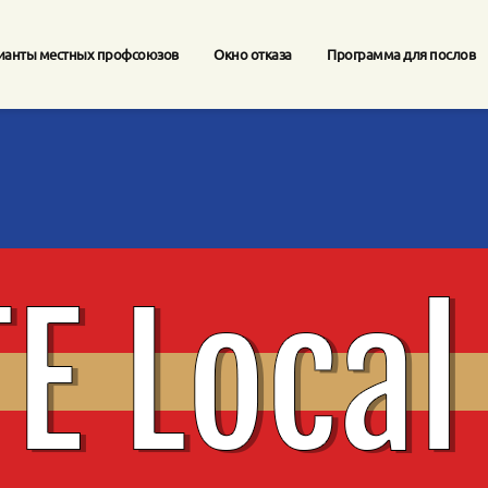
ианты местных профсоюзов
Окно отказа
Программа для послов