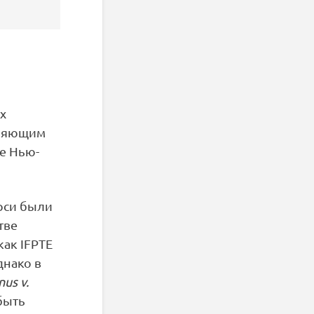
х
вляющим
е Нью-
рси были
тве
как IFPTE
днако в
nus v.
быть