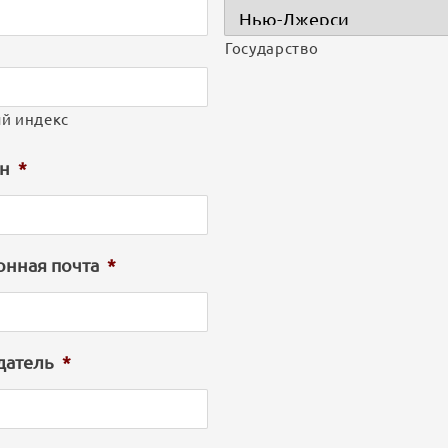
Государство
й индекс
н
*
онная почта
*
датель
*