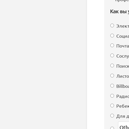
Как вы 
Элект
Социа
Почта
Сосл
Поиск
Листо
Billbo
Ради
Ребе
Для д