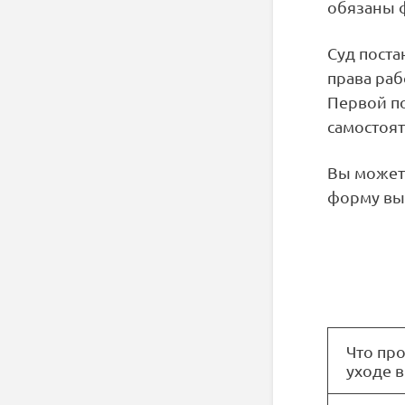
обязаны 
Суд поста
права раб
Первой по
самостоят
Вы можете
форму выш
Что про
уходе 