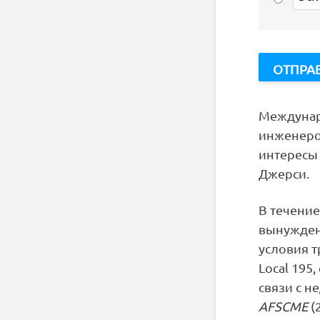
Междунар
инженеров
интересы 
Джерси.
В течени
вынужден
условия т
Local 195
связи с 
AFSCME
(