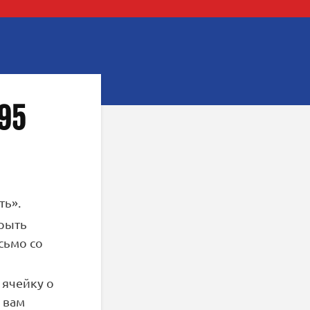
95
ть».
крыть
сьмо со
 ячейку о
 вам