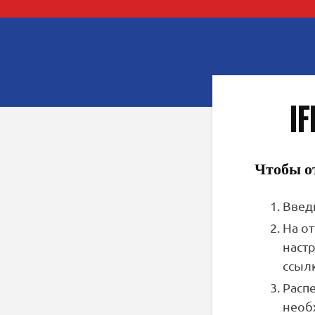
I
Чтобы о
Введ
На о
наст
ссыл
Расп
необ