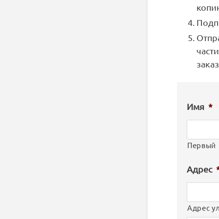
копи
Подп
Отпр
част
зака
Имя
*
Первый
Адрес
Адрес у