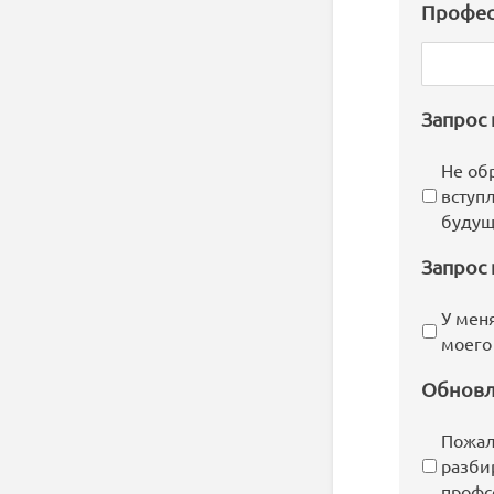
Профес
Запрос
Не об
вступ
будущ
Запрос 
У мен
моего
Обновл
Пожал
разби
профс