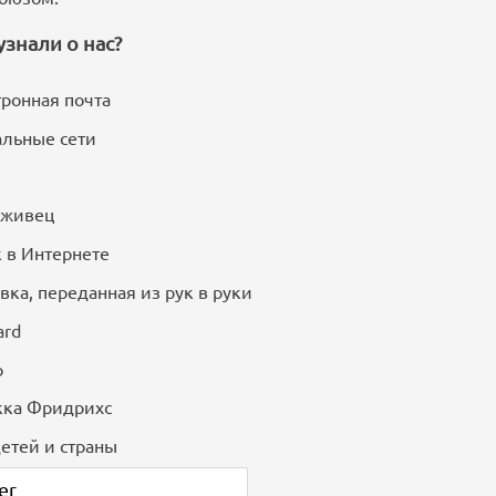
узнали о нас?
ронная почта
льные сети
уживец
 в Интернете
вка, переданная из рук в руки
ard
о
кка Фридрихс
етей и страны