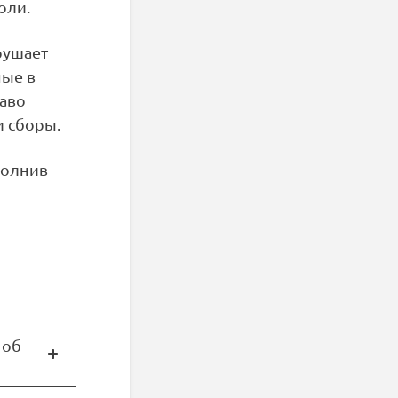
оли.
рушает
ные в
раво
и сборы.
аполнив
 об