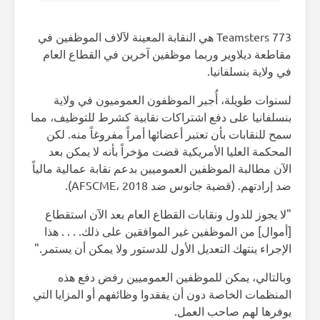
Teamsters 773 هي النقابة المعينة لآلاف الموظفين في
مقاطعة ديلاوير وربما موظفين آخرين في القطاع العام
في ولاية بنسلفانيا.
لسنوات طويلة، أُجبر الموظفون العموميون في ولاية
بنسلفانيا على دفع اشتراكات نقابية كشرط للتوظيف، مما
سمح للنقابات بأن تعتبر أعضائها أمراً مفروغاً منه. لكن
المحكمة العليا الأمريكية قضت مؤخراً بأنه لا يمكن بعد
الآن مطالبة الموظفين العموميين بدعم نقابة عمالية مالياً
ضد إرادتهم. (قضية جانوس ضد AFSCME، 2018).
"لا يجوز للدول ونقابات القطاع العام بعد الآن استقطاع
[أموال] من الموظفين غير الموافقين على ذلك. . . . هذا
الإجراء ينتهك التعديل الأول للدستور ولا يمكن أن يستمر."
وبالتالي، يمكن للموظفين العموميين رفض دفع هذه
المنظمات الخاصة دون أن يفقدوا وظائفهم أو المزايا التي
يوفرها لهم صاحب العمل.