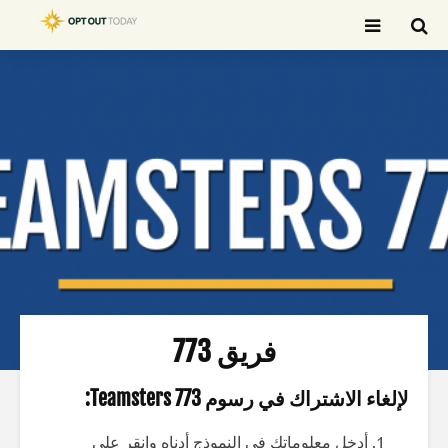
بحث
فريق 773
لإلغاء الاشتراك في رسوم Teamsters 773:
أدخل معلوماتك في النموذج أدناه وانقر على