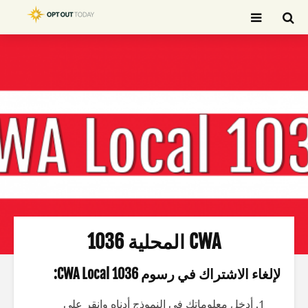
بحث
CWA المحلية 1036
لإلغاء الاشتراك في رسوم CWA Local 1036:
أدخل معلوماتك في النموذج أدناه وانقر على