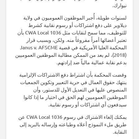
نيوارك.
لسنوات طويلة، أُجبر الموظفون العموميون في ولاية
ديلاوير على دفع اشتراكات أو رسوم نقابية كشرط
للتوظيف، مما سمح لنقابات مثل CWA Local 1036 بأن
تعتبر أعضائها أمراً مفروغاً منه. ولكن، وبسبب قرار
المحكمة العليا الأمريكية في قضية Janus v. AFSCME
(2018)، لم يعد من الممكن مطالبة الموظفين العموميين
بدعم نقابة عمالية مالياً ضد إرادتهم.
وقضت المحكمة بأن اشتراط دفع الاشتراكات الإلزامية
ينتهك حقوق العمال في حرية التعبير وتكوين الجمعيات
المنصوص عليها في التعديل الأول للدستور، وأن
الموظفين العموميين لهم الحق في اختيار ما إذا كانوا
سيدفعون أي اشتراكات أو رسوم نقابية.
يمكنك إلغاء الاشتراك في رسوم CWA Local 1036 عن
طريق ملء النموذج أعلاه وطباعته وإرساله بالبريد إلى
النقابة.