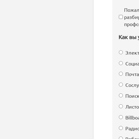
Пожал
разби
профс
Как вы 
Элект
Социа
Почта
Сосл
Поиск
Листо
Billbo
Ради
Ребе