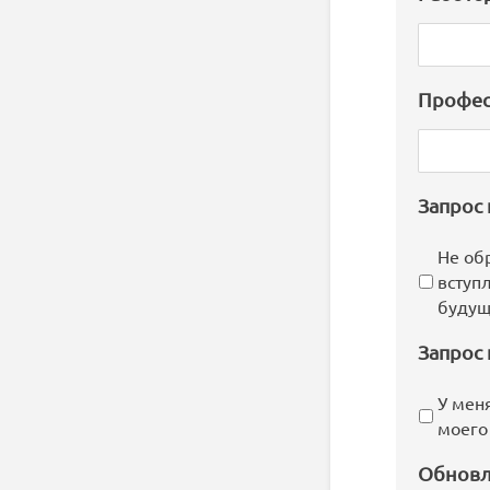
Профес
Запрос
Не об
вступ
будущ
Запрос 
У мен
моего
Обновл