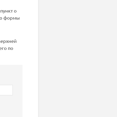
пункт о
ию формы
верхней
его по