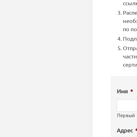
ссыл
Расп
необ
по по
Подпи
Отпр
част
серт
Имя
*
Первый
Адрес