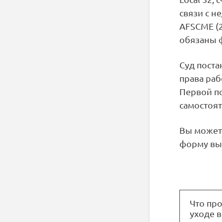
связи с н
AFSCME (
обязаны 
Суд поста
права раб
Первой по
самостоят
Вы можете
форму выш
Что про
уходе 