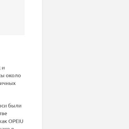
 и
сы около
личных
рси были
тве
как OPEIU
нако в