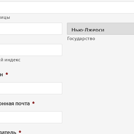
лицы
Государство
й индекс
н
*
онная почта
*
датель
*