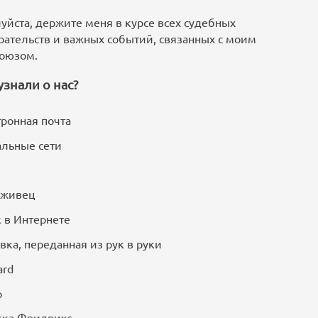
уйста, держите меня в курсе всех судебных
рательств и важных событий, связанных с моим
оюзом.
узнали о нас?
ронная почта
льные сети
уживец
 в Интернете
вка, переданная из рук в руки
ard
о
кка Фридрихс