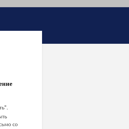
ление
ь".
ыть
сьмо со