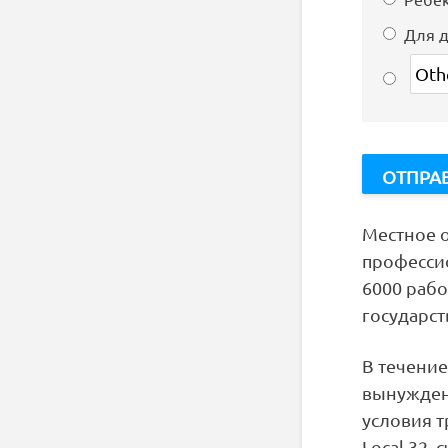
Для д
Местное 
професси
6000 раб
государс
В течени
вынужден
условия т
Local 32,