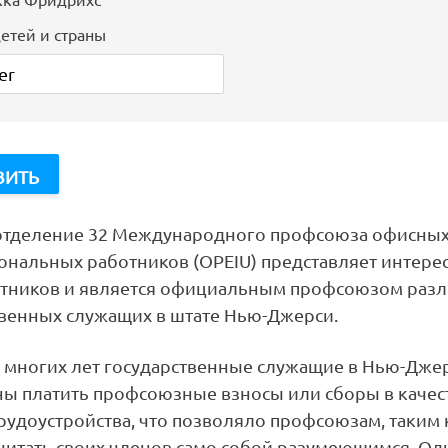
етей и страны
отделение 32 Международного профсоюза офисных
ональных работников (OPEIU) представляет интере
отников и является официальным профсоюзом раз
твенных служащих в штате Нью-Джерси.
е многих лет государственные служащие в Нью-Дже
ы платить профсоюзные взносы или сборы в качес
рудоустройства, что позволяло профсоюзам, таким 
 считать своих членов само собой разумеющимся. Од