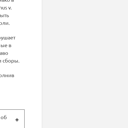
us v.
быть
оли.
рушает
ные в
раво
и сборы.
полнив
 об