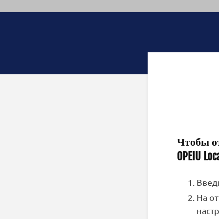
Чтобы от
OPEIU Loca
Введ
На о
наст