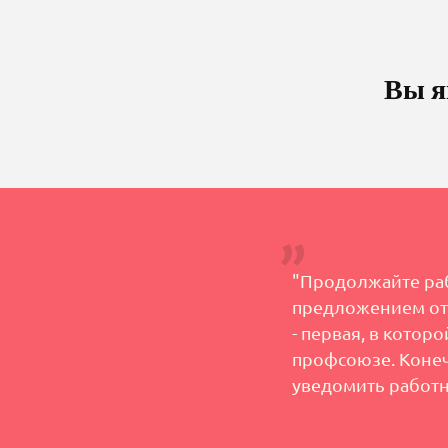
Вы я
 помощь в этом процессе и
"Продолжайте рабо
предложением отк
- первая, в котор
- Тереза
профсоюзе. Конеч
уведомить работн