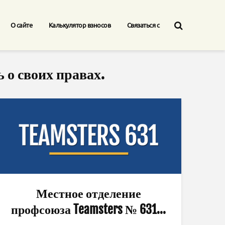
О сайте
Калькулятор взносов
Связаться с
 о своих правах.
Местное отделение
профсоюза Teamsters № 631...