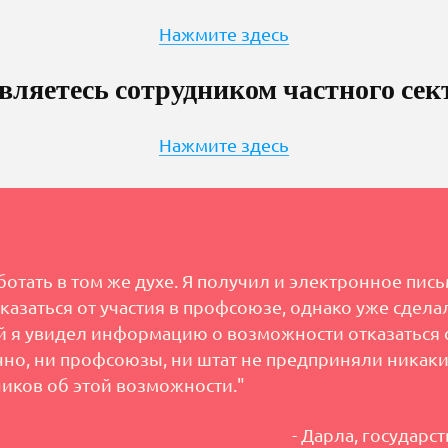
Нажмите здесь
вляетесь сотрудником частного сек
Нажмите здесь
тать в том же духе. Я получил и электронное письм
азаться от участия в профсоюзе, однако уже сделал
ой я увидел информацию о возможности отказаться о
но, ни профсоюзы, ни штат не предприняли никаки
иков об этой возможности."
- Дарла, государ