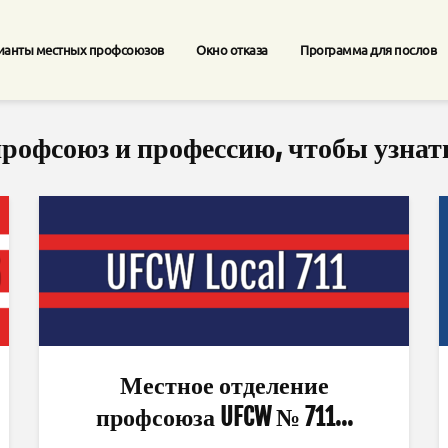
ианты местных профсоюзов
Окно отказа
Программа для послов
рофсоюз и профессию, чтобы узнать
Местное отделение
профсоюза UFCW № 711...