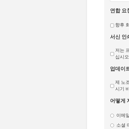
연합 요
향후 
서신 인
저는 
십시오
업데이
제 노
시기 
어떻게 
이메
소셜 