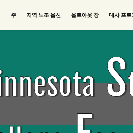
주
지역 노조 옵션
옵트아웃 창
대사 프로