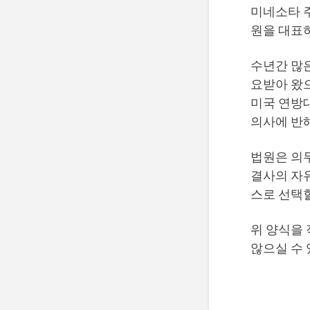
미네소타 주
원을 대표
수년간 많
요받아 왔으
미국 연방대
의사에 반
법원은 의
결사의 자
스로 선택
위 양식을 
않으실 수 