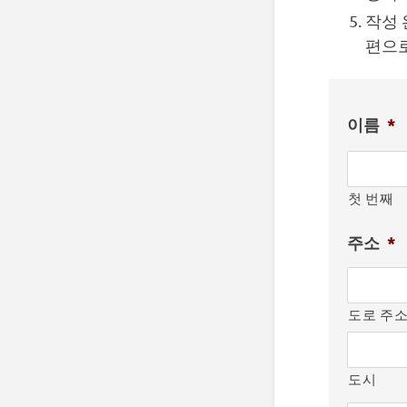
작성 
편으로
이름
*
첫 번째
주소
*
도로 주
도시