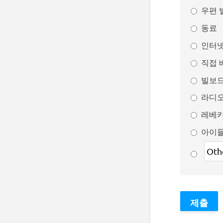
우편 
동료
인터넷
직접 
빌보
라디
레베
아이들