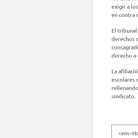
exigir a l
en contra 
El tribuna
derechos d
consagrado
derecho a 
La afiliac
escolares 
rellenando
sindicato.
<em>How