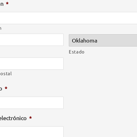
ón
*
n
Estado
ostal
o
*
electrónico
*