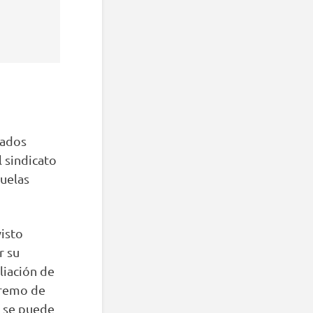
eados
 sindicato
uelas
isto
r su
liación de
premo de
o se puede