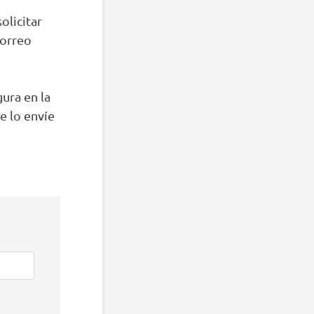
olicitar
correo
gura en la
 lo envíe