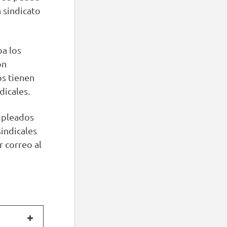
 sindicato
ba los
ón
os tienen
dicales.
mpleados
indicales
 correo al