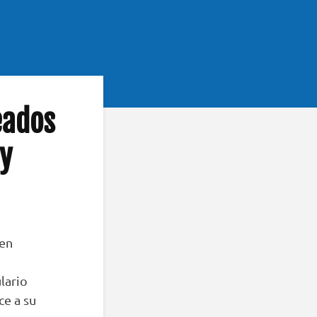
eados
y
 en
ulario
ce a su