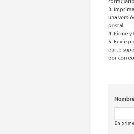
formulario
3. Imprima 
una versió
postal.
4. Firme y
5. Envíe p
parte sup
por correo
Nombr
En prime