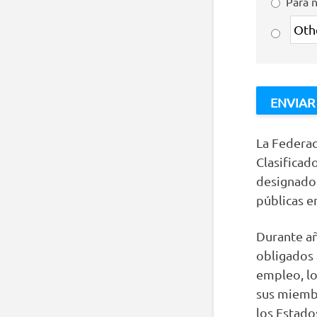
Para 
La Federa
Clasificad
designado
públicas 
Durante añ
obligados 
empleo, lo
sus miembr
los Estado