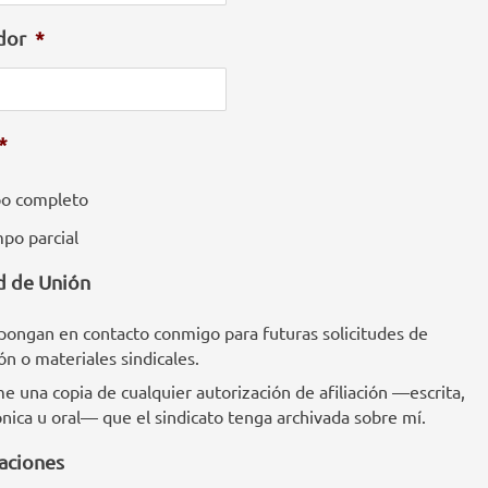
dor
*
*
o completo
po parcial
ud de Unión
pongan en contacto conmigo para futuras solicitudes de
ión o materiales sindicales.
e una copia de cualquier autorización de afiliación —escrita,
ónica u oral— que el sindicato tenga archivada sobre mí.
zaciones