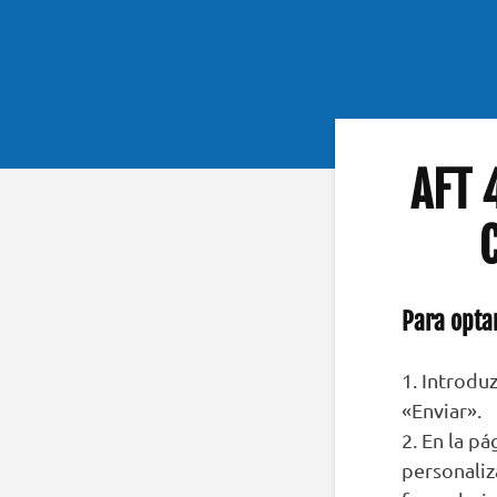
AFT 
Para opta
1. Introdu
«Enviar».
2. En la pá
personaliz