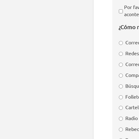
Por fa
aconte
¿Cómo n
Correo
Redes
Corre
Compa
Búsqu
Folle
Cartel
Radio
Rebec