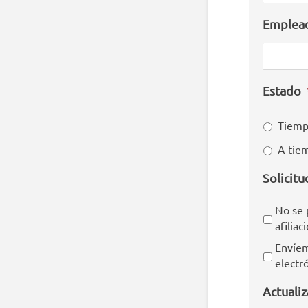
Emplea
Estado
Tiemp
A tiem
Solicit
No se 
afiliac
Envíem
electr
Actuali