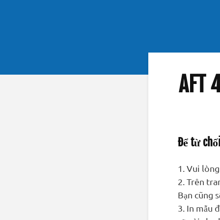
AFT 
Để từ chố
1. Vui lòn
2. Trên tra
Bạn cũng s
3. In mẫu 