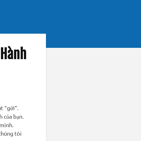
 Hành
t “gửi”.
h của bạn.
 mình.
chúng tôi