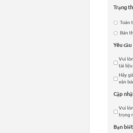
Trạng t
Toàn t
Bán th
Yêu cầu
Vui lòn
tài liệ
Hãy gử
văn bả
Cập nhậ
Vui lò
trọng 
Bạn biết