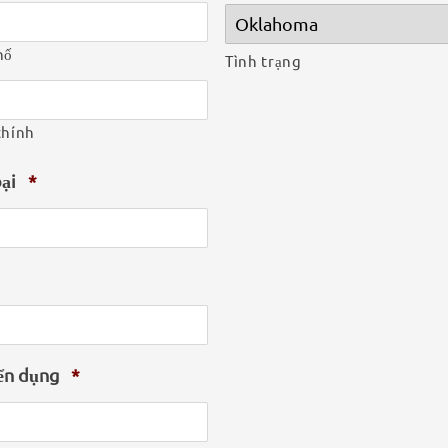
hố
Tình trạng
chính
oại
*
ển dụng
*