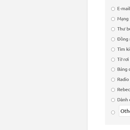
E-mail
Mạng 
Thư b
Đồng 
Tìm ki
Tờ rơi
Bảng 
Radio
Rebec
Dành 