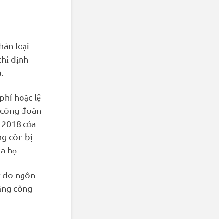
hân loại
hỉ định
.
phí hoặc lệ
c công đoàn
 2018 của
ng còn bị
a họ.
ự do ngôn
rằng công