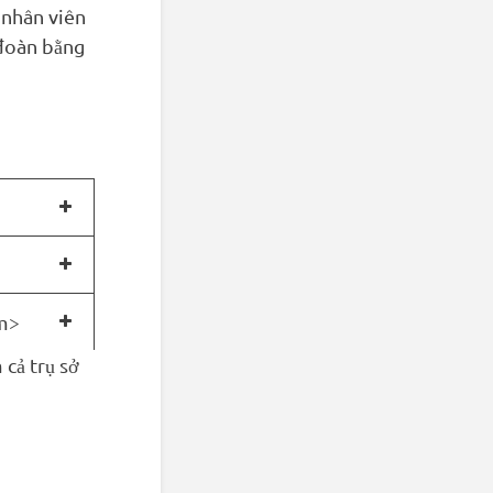
 nhân viên
 đoàn bằng
m>
 cả trụ sở