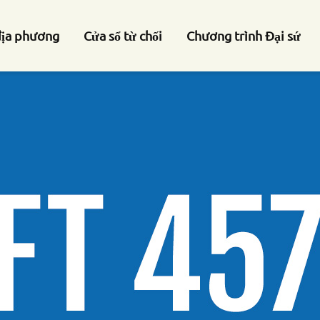
địa phương
Cửa sổ từ chối
Chương trình Đại sứ