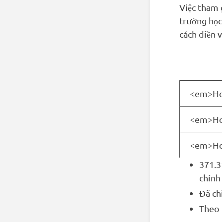
Việc tham
trường học
cách điền 
<em>How
<em>Ho
<em>Ho
371.3
chính
Đã chi
Theo 