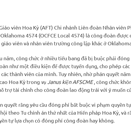
Giáo viên Hoa Kỳ (AFT) Chi nhánh Liên đoàn Nhân viên P
Oklahoma 4574 (OCFCE Local 4574) là công đoàn được c
 giáo viên và nhân viên trường công lập khác ở Oklahoma
u năm, công chức ở nhiều tiểu bang đã bị buộc phải đóng 
oàn như một điều kiện để được tuyển dụng, cho phép cá
 các thành viên của mình. Tuy nhiên, nhờ phán quyết năm
 cao Hoa Kỳ trong
vụ Janus kiện AFSCME
, công chức khô
hỗ trợ tài chính cho công đoàn lao động trái với ý muốn củ
n quyết rằng yêu cầu đóng phí bắt buộc vi phạm quyền t
p hội theo Tu chính án thứ nhất của Hiến pháp Hoa Kỳ, và 
yền tự lựa chọn có đóng phí công đoàn hay không.