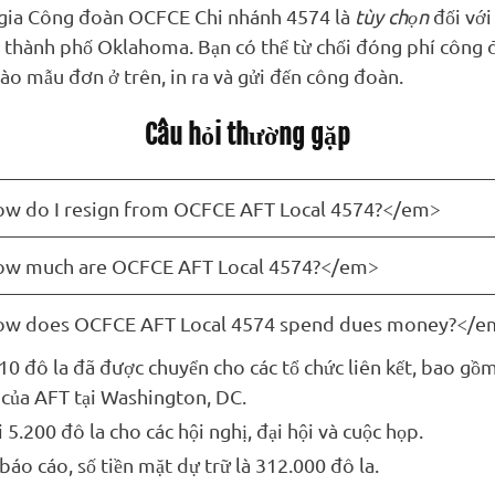
 gia Công đoàn OCFCE Chi nhánh 4574 là
tùy chọn
đối với
 thành phố Oklahoma. Bạn có thể từ chối đóng phí công
vào mẫu đơn ở trên, in ra và gửi đến công đoàn.
Câu hỏi thường gặp
 do I resign from OCFCE AFT Local 4574?</em>
w much are OCFCE AFT Local 4574?</em>
w does OCFCE AFT Local 4574 spend dues money?</e
10 đô la đã được chuyển cho các tổ chức liên kết, bao gồm
 của AFT tại Washington, DC.
 5.200 đô la cho các hội nghị, đại hội và cuộc họp.
báo cáo, số tiền mặt dự trữ là 312.000 đô la.