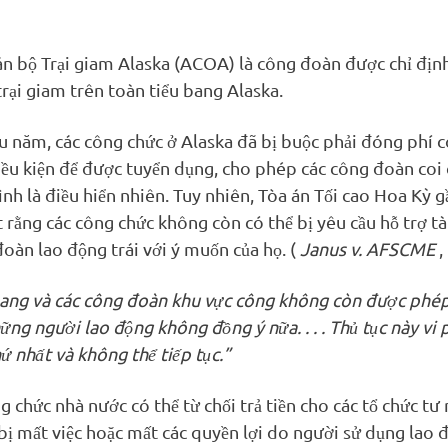
án bộ Trại giam Alaska (ACOA) là công đoàn được chỉ địn
trại giam trên toàn tiểu bang Alaska.
u năm, các công chức ở Alaska đã bị buộc phải đóng phí 
ều kiện để được tuyển dụng, cho phép các công đoàn coi 
ình là điều hiển nhiên. Tuy nhiên, Tòa án Tối cao Hoa Kỳ 
 rằng các công chức không còn có thể bị yêu cầu hỗ trợ tà
oàn lao động trái với ý muốn của họ. (
Janus v. AFSCME
,
bang và các công đoàn khu vực công không còn được phép
hững người lao động không đồng ý nữa. . . . Thủ tục này vi
ứ nhất và không thể tiếp tục.”
 chức nhà nước có thể từ chối trả tiền cho các tổ chức tư
ị mất việc hoặc mất các quyền lợi do người sử dụng lao 