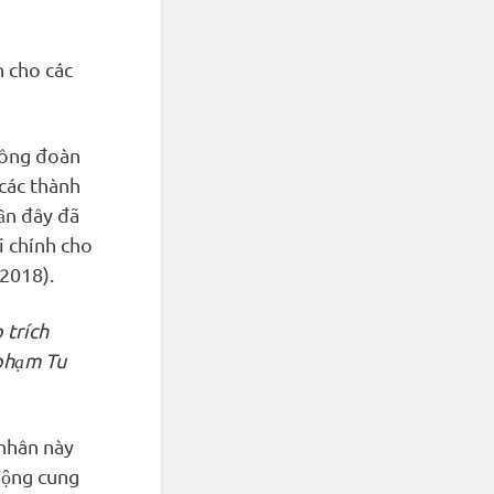
h cho các
công đoàn
các thành
gần đây đã
i chính cho
 2018).
 trích
 phạm Tu
 nhân này
động cung