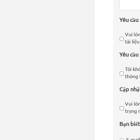
Yêu cầu
Vui lòn
tài liệ
Yêu cầu 
Tôi kh
thông 
Cập nhậ
Vui lò
trọng 
Bạn biết
E-mail