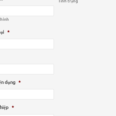
Tình trạng
chính
oại
*
ển dụng
*
hiệp
*