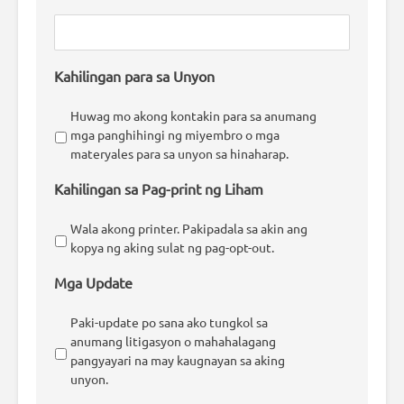
Kahilingan para sa Unyon
Huwag mo akong kontakin para sa anumang
mga panghihingi ng miyembro o mga
materyales para sa unyon sa hinaharap.
Kahilingan sa Pag-print ng Liham
Wala akong printer. Pakipadala sa akin ang
kopya ng aking sulat ng pag-opt-out.
Mga Update
Paki-update po sana ako tungkol sa
anumang litigasyon o mahahalagang
pangyayari na may kaugnayan sa aking
unyon.