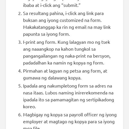
ibaba at i-click ang “submit.”
Sa resultang pahina, i-click ang link para
buksan ang iyong customized na form.
Makakatanggap ka rin ng email na may link
papunta sa iyong form.
I-print ang form. Kung lalagyan mo ng tsek
ang naaangkop na kahon tungkol sa
pangangailangan ng naka-print na bersyon,
padadalhan ka namin ng kopya ng form.
Pirmahan at lagyan ng petsa ang form, at
gumawa ng dalawang kopya.
Ipadala ang nakumpletong form sa adres na
nasa itaas. Lubos naming inirerekomenda na
ipadala ito sa pamamagitan ng sertipikadong
koreo.
Magbigay ng kopya sa payroll officer ng iyong
employer at magtago ng kopya para sa iyong
mga file.