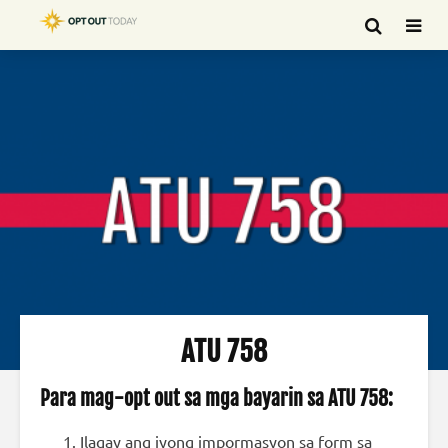
ATU 758
Para mag-opt out sa mga bayarin sa ATU 758:
Ilagay ang iyong impormasyon sa form sa