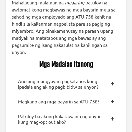
Mahalagang malaman na
maaaring
patuloy na
awtomatikong magbawas ng mga bayarin mula sa
sahod ng mga empleyado ang ATU 758 kahit na
hindi sila kailanman nagpalista para sa pagiging
miyembro. Ang pinakamahusay na paraan upang
matiyak na matatapos ang mga bawas ay ang
pagsumite ng isang nakasulat na kahilingan sa
unyon.
Mga Madalas Itanong
Ano ang mangyayari pagkatapos kong
ipadala ang aking pagbibitiw sa unyon?
Magkano ang mga bayarin sa ATU 758?
Patuloy ba akong kakatawanin ng unyon
kung mag-opt out ako?