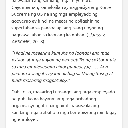
balewalain ang kanilang mga miyembro.
Gayunpaman, kamakailan ay nagpasiya ang Korte
Suprema ng US na ang mga empleyado ng
gobyerno ay hindi na maaaring obligahin na
suportahan sa pananalapi ang isang unyon ng
paggawa laban sa kanilang kalooban. (
Janus v.
AFSCME
, 2018).
“Hindi na maaaring kumuha ng [pondo] ang mga
estado at mga unyon ng pampublikong sektor mula
sa mga empleyadong hindi pumapayag. . . . Ang
pamamaraang ito ay lumalabag sa Unang Susog at
hindi maaaring magpatuloy.”
Dahil dito, maaaring tumanggi ang mga empleyado
ng publiko na bayaran ang mga pribadong
organisasyong ito nang hindi nawawala ang
kanilang mga trabaho o mga benepisyong ibinibigay
ng employer.