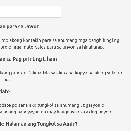
gan para sa Unyon
mo akong kontakin para sa anumang mga panghihingi ng
ro o mga materyales para sa unyon sa hinaharap.
an sa Pag-print ng Liham
kong printer. Pakipadala sa akin ang kopya ng aking sulat ng
t-out.
date
pdate po sana ako tungkol sa anumang litigasyon o
lagang pangyayari na may kaugnayan sa aking unyon.
o Nalaman ang Tungkol sa Amin?