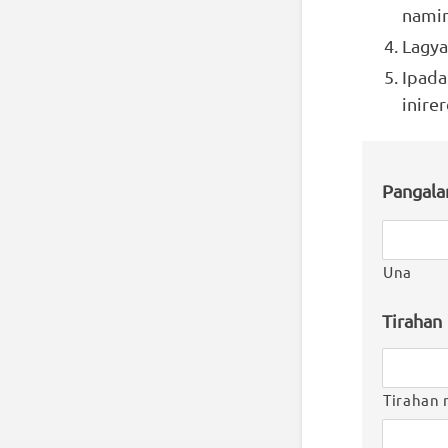
namin
Lagya
Ipada
inire
Pangal
Una
Tirahan
Tirahan 