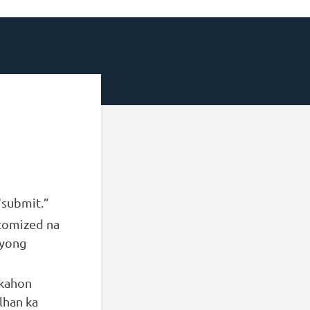
“submit.”
stomized na
iyong
 kahon
lhan ka