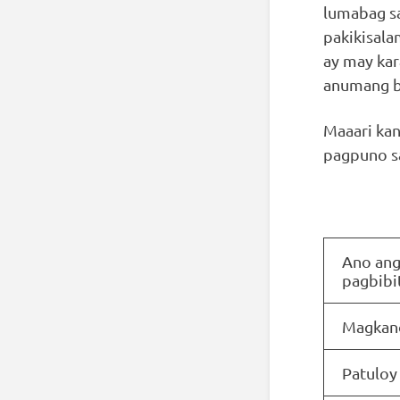
lumabag sa
pakikisala
ay may kar
anumang ba
Maaari ka
pagpuno sa
Ano ang
pagbibi
Magkano
Patuloy