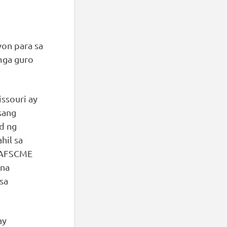
yon para sa
mga guro
ssouri ay
sang
d ng
hil sa
. AFSCME
 na
sa
ay