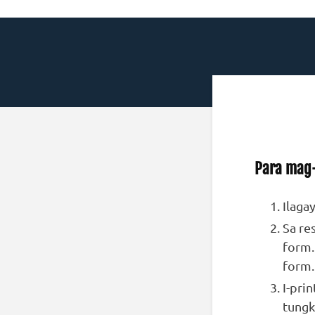
Para mag-
Ilaga
Sa re
form.
form.
I-pri
tungk