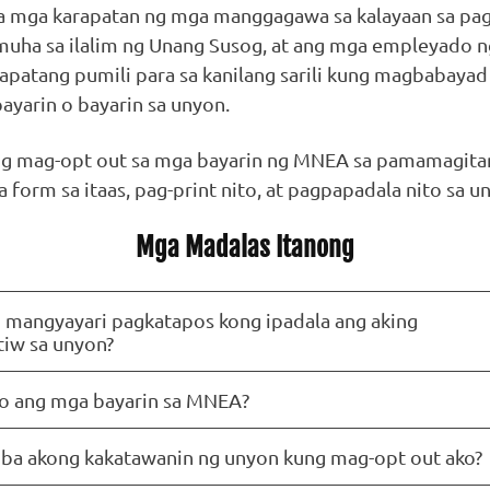
 mga karapatan ng mga manggagawa sa kalayaan sa pags
muha sa ilalim ng Unang Susog, at ang mga empleyado n
apatang pumili para sa kanilang sarili kung magbabayad
yarin o bayarin sa unyon.
ng mag-opt out sa mga bayarin ng MNEA sa pamamagita
 form sa itaas, pag-print nito, at pagpapadala nito sa u
Mga Madalas Itanong
 mangyayari pagkatapos kong ipadala ang aking
tiw sa unyon?
 ang mga bayarin sa MNEA?
 ba akong kakatawanin ng unyon kung mag-opt out ako?