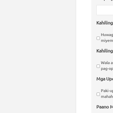
Kahilin
Huwag 
miyemb
Kahiling
Wala a
pag-op
Mga Up
Paki-u
mahaha
Paano M