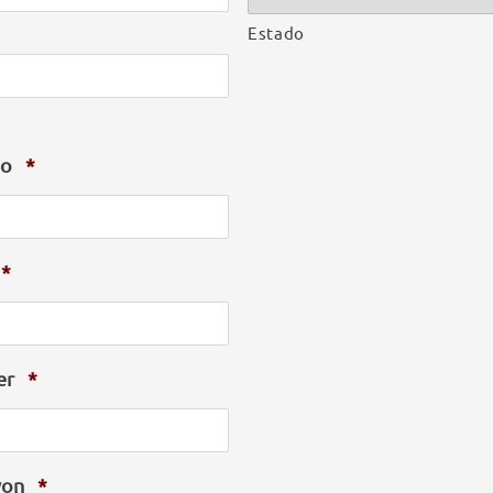
Estado
e
no
*
*
er
*
yon
*