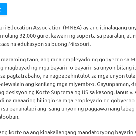
ri Education Association (MNEA) ay ang itinalagang un
mulang 32,000 guro, kawani ng suporta sa paaralan, at 
aas na edukasyon sa buong Missouri.
g maraming taon, ang mga empleyado ng gobyerno sa Mi
ng magbayad ng mga bayarin o bayarin sa unyon bilang i
sa pagtatrabaho, na nagpapahintulot sa mga unyon tula
alewalain ang kanilang mga miyembro. Gayunpaman, da
ng desisyon ng Korte Suprema ng US sa kasong Janus v
ndi na maaaring hilingin sa mga empleyado ng gobyerno
 sa pananalapi ang isang unyon ng paggawa nang labag 
alooban.
ng korte na ang kinakailangang mandatoryong bayarin 