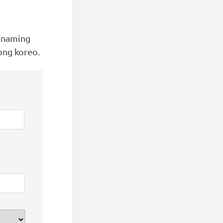
s naming
ong koreo.