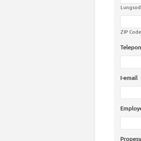
Lungsod
ZIP Cod
Telepo
I-email
Employ
Propes