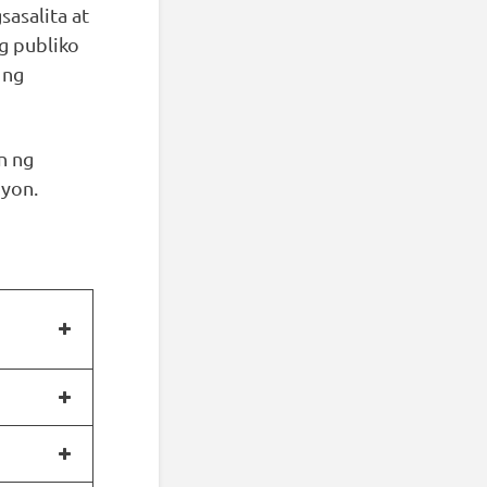
asalita at
g publiko
 ng
n ng
nyon.