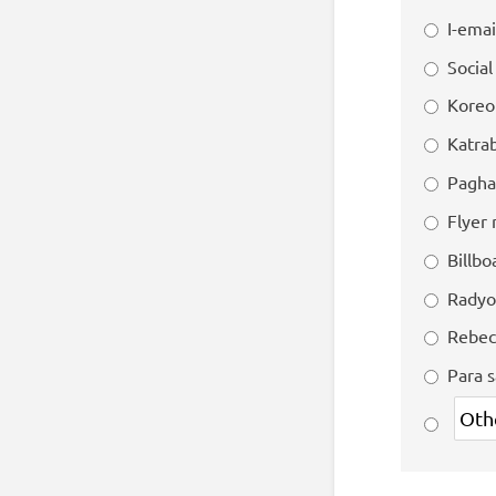
I-emai
Socia
Koreo
Katra
Pagha
Flyer
Billbo
Radyo
Rebec
Para 