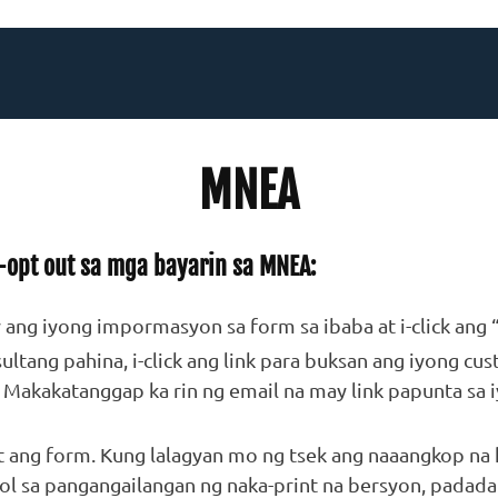
MNEA
opt out sa mga bayarin sa MNEA:
y ang iyong impormasyon sa form sa ibaba at i-click ang 
sultang pahina, i-click ang link para buksan ang iyong cu
 Makakatanggap ka rin ng email na may link papunta sa 
nt ang form. Kung lalagyan mo ng tsek ang naaangkop na
ol sa pangangailangan ng naka-print na bersyon, padada