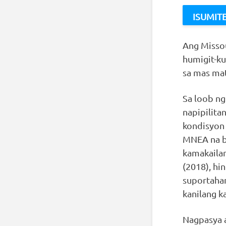
Ang Missou
humigit-ku
sa mas mat
Sa loob n
napipilita
kondisyon 
MNEA na b
kamakaila
(2018), hi
suportahan
kanilang k
Nagpasya a