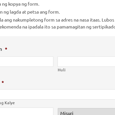
 ng kopya ng form.
n ng lagda at petsa ang form.
la ang nakumpletong form sa adres na nasa itaas. Lubo
rekomenda na ipadala ito sa pamamagitan ng sertipikad
an
*
Huli
*
ng Kalye